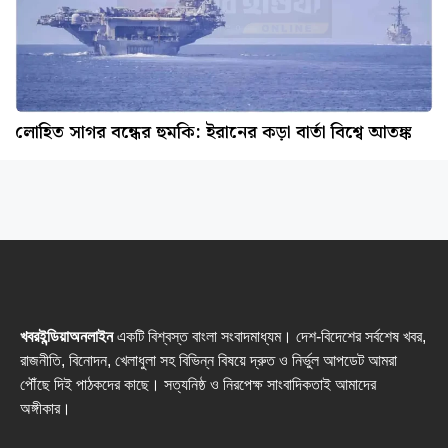
লোহিত সাগর বন্ধের হুমকি: ইরানের কড়া বার্তা বিশ্বে আতঙ্ক
খবরইন্ডিয়াঅনলাইন
একটি বিশ্বস্ত বাংলা সংবাদমাধ্যম। দেশ-বিদেশের সর্বশেষ খবর,
রাজনীতি, বিনোদন, খেলাধুলা সহ বিভিন্ন বিষয়ে দ্রুত ও নির্ভুল আপডেট আমরা
পৌঁছে দিই পাঠকদের কাছে। সত্যনিষ্ঠ ও নিরপেক্ষ সাংবাদিকতাই আমাদের
অঙ্গীকার।