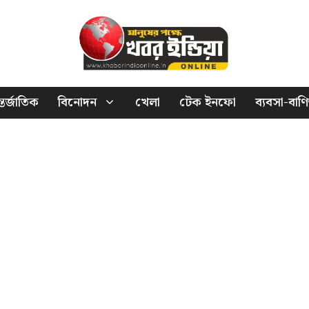
তর্জাতিক
বিনোদন
খেলা
টেক ইনফো
ব্যবসা-বাণি