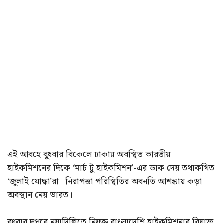
এই আবহে বুধবার বিকেলে ঢাকায় অবস্থিত ভারতীয়
হাইকমিশনের দিকে ‘মার্চ টু হাইকমিশন’-এর ডাক দেয় তথাকথিত
‘জুলাই যোদ্ধা’রা। নিরাপত্তা পরিস্থিতির অবনতি আশঙ্কায় কড়া
অবস্থান নেয় ভারত।
বুধবার দুপুরে নয়াদিল্লিতে নিযুক্ত বাংলাদেশি হাইকমিশনার রিয়াজ