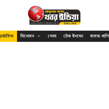
তর্জাতিক
বিনোদন
খেলা
টেক ইনফো
ব্যবসা-বাণি