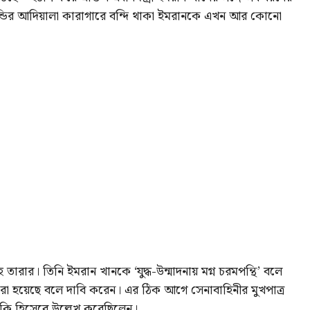
পিন্ডির আদিয়ালা কারাগারে বন্দি থাকা ইমরানকে এখন আর কোনো
হ তারার। তিনি ইমরান খানকে ‘যুদ্ধ-উন্মাদনায় মগ্ন চরমপন্থি’ বলে
্ধ করা হয়েছে বলে দাবি করেন। এর ঠিক আগে সেনাবাহিনীর মুখপাত্র
মকি হিসেবে উল্লেখ করেছিলেন।