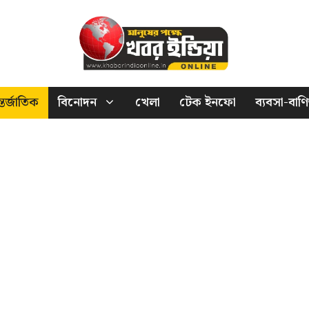
তর্জাতিক
বিনোদন
খেলা
টেক ইনফো
ব্যবসা-বাণি