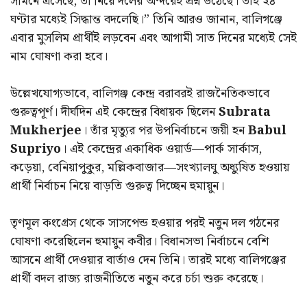
সামনে এসেছে, তা নিয়ে দলের অন্দরেই প্রশ্ন উঠেছে। তাই ২৪
ঘণ্টার মধ্যেই সিদ্ধান্ত বদলেছি।” তিনি আরও জানান, বালিগঞ্জে
এবার মুসলিম প্রার্থীই লড়বেন এবং আগামী সাত দিনের মধ্যেই সেই
নাম ঘোষণা করা হবে।
উল্লেখযোগ্যভাবে, বালিগঞ্জ কেন্দ্র বরাবরই রাজনৈতিকভাবে
গুরুত্বপূর্ণ। দীর্ঘদিন এই কেন্দ্রের বিধায়ক ছিলেন
Subrata
Mukherjee
। তাঁর মৃত্যুর পর উপনির্বাচনে জয়ী হন
Babul
Supriyo
। এই কেন্দ্রের একাধিক ওয়ার্ড—পার্ক সার্কাস,
কড়েয়া, বেনিয়াপুকুর, মল্লিকবাজার—সংখ্যালঘু অধ্যুষিত হওয়ায়
প্রার্থী নির্বাচন নিয়ে বাড়তি গুরুত্ব দিচ্ছেন হুমায়ুন।
তৃণমূল কংগ্রেস থেকে সাসপেন্ড হওয়ার পরই নতুন দল গঠনের
ঘোষণা করেছিলেন হুমায়ুন কবীর। বিধানসভা নির্বাচনে বেশি
আসনে প্রার্থী দেওয়ার বার্তাও দেন তিনি। তারই মধ্যে বালিগঞ্জের
প্রার্থী বদল রাজ্য রাজনীতিতে নতুন করে চর্চা শুরু করেছে।