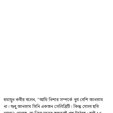
হুমায়ুন কবীর বলেন, “আমি নিশার সম্পর্কে খুব বেশি জানতাম
না। শুধু জানতাম তিনি একজন সেলিব্রিটি। কিন্তু যেসব ছবি