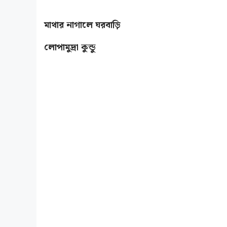
লোপামুদ্রা কুন্ডু