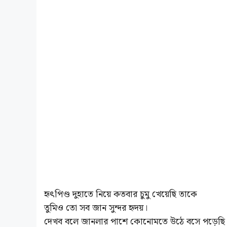
হৃৎপিণ্ড দুহাতে নিয়ে কতবার চুমু খেয়েছি তাকে
তুমিও তো সব জান সুন্দর হৃদয়।
দেখব বলে জানলার পাশে কোনোমতে উঠে বসে পড়েছি মেট
উঁচু উঁচু মানুষের মাথার নাগালে ঘরবাড়ি, সব ফেলে,
প্রেমে অপ্রেমে কী মেয়েরাই আগে মরে যায়।