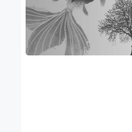
মাথার‌ নাগালে ঘরবাড়ি