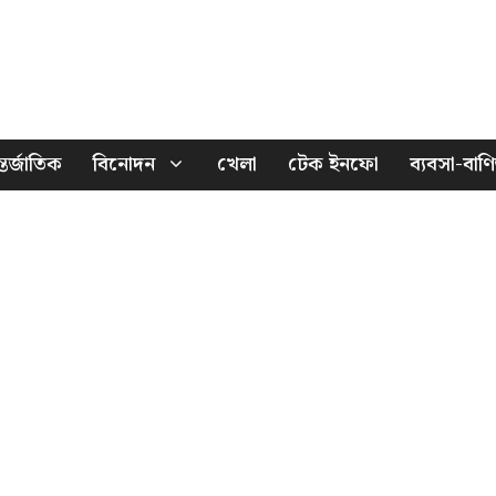
তর্জাতিক
বিনোদন
খেলা
টেক ইনফো
ব্যবসা-বাণি