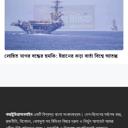
লোহিত সাগর বন্ধের হুমকি: ইরানের কড়া বার্তা বিশ্বে আতঙ্ক
খবরইন্ডিয়াঅনলাইন
একটি বিশ্বস্ত বাংলা সংবাদমাধ্যম। দেশ-বিদেশের সর্বশেষ খবর,
রাজনীতি, বিনোদন, খেলাধুলা সহ বিভিন্ন বিষয়ে দ্রুত ও নির্ভুল আপডেট আমরা