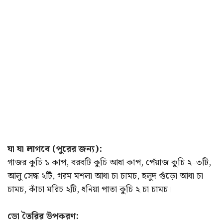
যা যা লাগবে (পুরের জন্য):
গাজর কুচি ১ কাপ, বরবটি কুচি আধা কাপ, পেঁয়াজ কুচি ২–৩টি,
আলু সেদ্ধ ২টি, গরম মশলা আধা চা চামচ, হলুদ গুঁড়ো আধা চা
চামচ, কাঁচা মরিচ ২টি, ধনিয়া পাতা কুচি ২ চা চামচ।
ডো তৈরির উপকরণ: