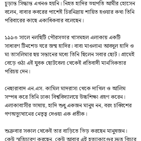
চূড়ান্ত সিদ্ধান্ত এখনও হয়নি। নিহত হাদির ভগ্নপতি আমীর হোসেন
বলেন, বাবার কবরের পাশেই চিরনিদ্রায় শায়িত হওয়ার কথা তিনি
পরিবারের কাছে একাধিকবার বলেছেন।
১৯৯৩ সালে নলছিটি পৌরসভার খাসমহল এলাকায় একটি
সাধারণ টিনশেড ঘরে জন্ম হাদির। বাবা মাওলানা আবদুল হাদি ও
মা তাসলিমার ছয় সন্তানের মধ্যে তিনি ছিলেন সবার ছোট। গ্রামেই
বেড়ে ওঠা এই যুবক ছোটবেলা থেকেই প্রতিবাদী মানসিকতার
পরিচয় দেন।
নেছারাবাদ এন.এস. কামিল মাদরাসা থেকে দাখিল ও আলিম
সম্পন্ন করে তিনি ঢাকা বিশ্ববিদ্যালয়ে উচ্চশিক্ষা গ্রহণ করেন।
এলাকাবাসীর ভাষায়, হাদি শুধু একজন মানুষ নন, বরং চব্বিশের
গণঅভ্যুত্থানের নেতৃত্ব দেওয়া এক প্রতীক।
শুক্রবার সকাল থেকেই তার বাড়িতে ভিড় করছেন মানুষজন।
কেউ স্মৃতিচারণ করছেন, কেউ আবার এই হত্যাকাণ্ডের দ্রুত বিচার