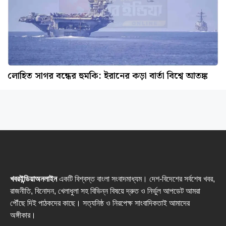
লোহিত সাগর বন্ধের হুমকি: ইরানের কড়া বার্তা বিশ্বে আতঙ্ক
খবরইন্ডিয়াঅনলাইন
একটি বিশ্বস্ত বাংলা সংবাদমাধ্যম। দেশ-বিদেশের সর্বশেষ খবর,
রাজনীতি, বিনোদন, খেলাধুলা সহ বিভিন্ন বিষয়ে দ্রুত ও নির্ভুল আপডেট আমরা
পৌঁছে দিই পাঠকদের কাছে। সত্যনিষ্ঠ ও নিরপেক্ষ সাংবাদিকতাই আমাদের
অঙ্গীকার।