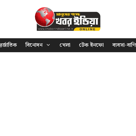
তর্জাতিক
বিনোদন
খেলা
টেক ইনফো
ব্যবসা-বাণি