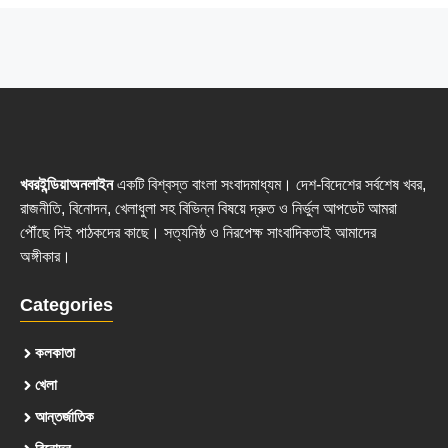
খবরইন্ডিয়াঅনলাইন
একটি বিশ্বস্ত বাংলা সংবাদমাধ্যম। দেশ-বিদেশের সর্বশেষ খবর,
রাজনীতি, বিনোদন, খেলাধুলা সহ বিভিন্ন বিষয়ে দ্রুত ও নির্ভুল আপডেট আমরা
পৌঁছে দিই পাঠকদের কাছে। সত্যনিষ্ঠ ও নিরপেক্ষ সাংবাদিকতাই আমাদের
অঙ্গীকার।
Categories
কলকাতা
খেলা
আন্তর্জাতিক