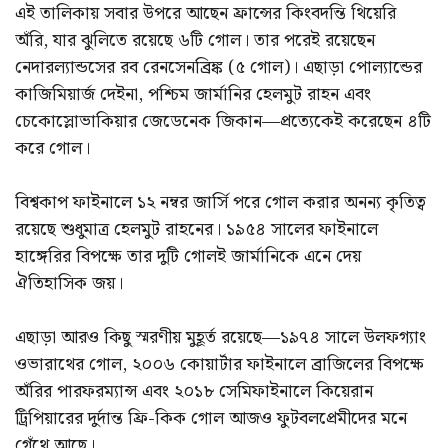
এই তালিকায় সবার উপরে আছেন ফ্রান্সের কিংবদন্তি থিয়েরি
অঁরি, যার ঝুলিতে রয়েছে ৬টি গোল। তার পরেই রয়েছেন
নেদারল্যান্ডসের রব রেনসেনব্রিঙ্ক (৫ গোল)। এছাড়া পোল্যান্ডের
কাজিমিয়ার্জ দেইনা, পশ্চিম জার্মানির হেলমুট রাহন এবং
চেকোস্লোভাকিয়ার জেডেনেক জিকান—প্রত্যেকেই করেছেন ৪টি
করে গোল।
বিশ্বকাপ ফাইনালে ১২ নম্বর জার্সি পরে গোল করার অনন্য কৃতিত্ব
রয়েছে শুধুমাত্র হেলমুট রাহনের। ১৯৫৪ সালের ফাইনালে
হাঙ্গেরির বিপক্ষে তার দুটি গোলই জার্মানিকে এনে দেয়
ঐতিহাসিক জয়।
এছাড়া আরও কিছু স্মরণীয় মুহূর্ত রয়েছে—১৯৭৪ সালে উলফগ্যাং
ওভারাথের গোল, ২০০৬ কোয়ার্টার ফাইনালে ব্রাজিলের বিপক্ষে
অঁরির পারফরম্যান্স এবং ২০১৮ সেমিফাইনালে কিয়েরান
ট্রিপিয়ারের দুর্দান্ত ফ্রি-কিক গোল আজও ফুটবলপ্রেমীদের মনে
গেঁথে আছে।