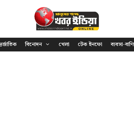
তর্জাতিক
বিনোদন
খেলা
টেক ইনফো
ব্যবসা-বাণি