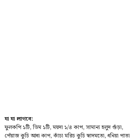
যা যা লাগবে:
ফুলকপি ১টি, ডিম ১টি, ময়দা ১/৪ কাপ, সামান্য হলুদ গুঁড়া,
পেঁয়াজ কুচি আধা কাপ, কাঁচা মরিচ কুচি স্বাদমতো, ধনিয়া পাতা