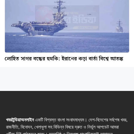
লোহিত সাগর বন্ধের হুমকি: ইরানের কড়া বার্তা বিশ্বে আতঙ্ক
খবরইন্ডিয়াঅনলাইন
একটি বিশ্বস্ত বাংলা সংবাদমাধ্যম। দেশ-বিদেশের সর্বশেষ খবর,
রাজনীতি, বিনোদন, খেলাধুলা সহ বিভিন্ন বিষয়ে দ্রুত ও নির্ভুল আপডেট আমরা