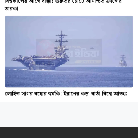
বিশ্বকাপের আগে ধাক্কা! গুরুতর চোটে অনিশ্চিত ফ্রান্সের
তারকা
লোহিত সাগর বন্ধের হুমকি: ইরানের কড়া বার্তা বিশ্বে আতঙ্ক