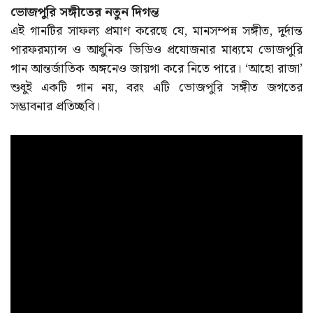
ভোজপুরি সঙ্গীতের নতুন দিগন্ত
এই গানটির সাফল্য প্রমাণ করেছে যে, মানসম্পন্ন সঙ্গীত, দুর্দান্ত
পারফরম্যান্স ও আধুনিক ভিডিও প্রযোজনার মাধ্যমে ভোজপুরি
গান আন্তর্জাতিক অঙ্গনেও জায়গা করে নিতে পারে। ‘আহো রাজা’
শুধুই একটি গান নয়, বরং এটি ভোজপুরি সঙ্গীত জগতের
সম্ভাবনার প্রতিচ্ছবি।