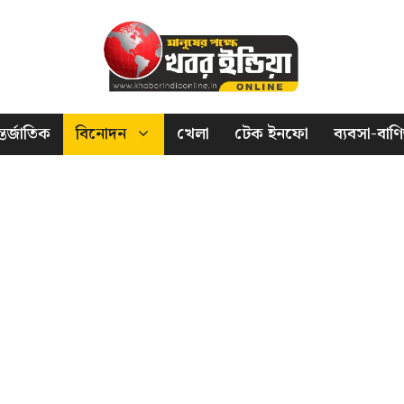
তর্জাতিক
বিনোদন
খেলা
টেক ইনফো
ব্যবসা-বাণি