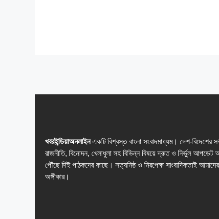
খবরইন্ডিয়াঅনলাইন
একটি বিশ্বস্ত বাংলা সংবাদমাধ্যম। দেশ-বিদেশের সর
রাজনীতি, বিনোদন, খেলাধুলা সহ বিভিন্ন বিষয়ে দ্রুত ও নির্ভুল আপডেট 
পৌঁছে দিই পাঠকদের কাছে। সত্যনিষ্ঠ ও নিরপেক্ষ সাংবাদিকতাই আমাদের
অঙ্গীকার।