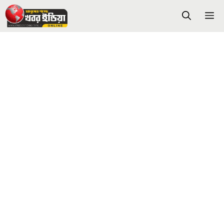
Skip
M
to
content