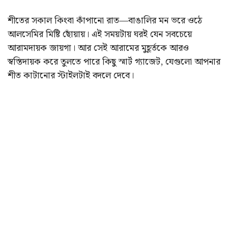
শীতের সকাল কিংবা কাঁপানো রাত—বাঙালির মন ভরে ওঠে
আলসেমির মিষ্টি ছোঁয়ায়। এই সময়টায় ঘরই যেন সবচেয়ে
আরামদায়ক জায়গা। আর সেই আরামের মুহূর্তকে আরও
স্বস্তিদায়ক করে তুলতে পারে কিছু স্মার্ট গ্যাজেট, যেগুলো আপনার
শীত কাটানোর স্টাইলটাই বদলে দেবে।