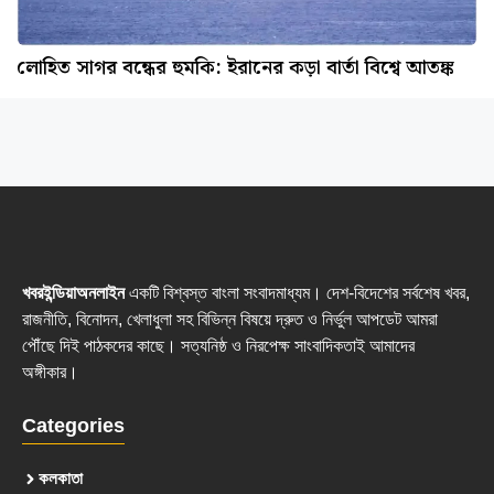
লোহিত সাগর বন্ধের হুমকি: ইরানের কড়া বার্তা বিশ্বে আতঙ্ক
খবরইন্ডিয়াঅনলাইন
একটি বিশ্বস্ত বাংলা সংবাদমাধ্যম। দেশ-বিদেশের সর্বশেষ খবর,
রাজনীতি, বিনোদন, খেলাধুলা সহ বিভিন্ন বিষয়ে দ্রুত ও নির্ভুল আপডেট আমরা
পৌঁছে দিই পাঠকদের কাছে। সত্যনিষ্ঠ ও নিরপেক্ষ সাংবাদিকতাই আমাদের
অঙ্গীকার।
Categories
কলকাতা