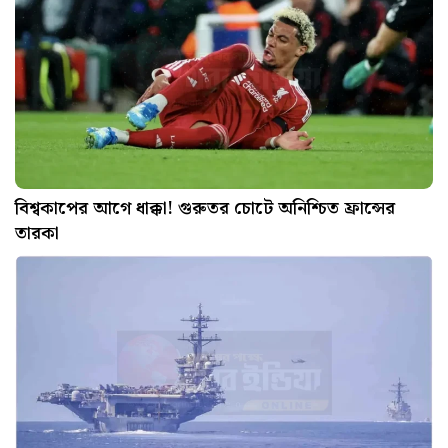
বিশ্বকাপের আগে ধাক্কা! গুরুতর চোটে অনিশ্চিত ফ্রান্সের
তারকা