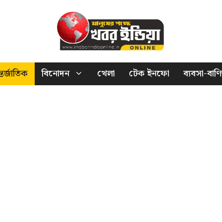
তর্জাতিক
বিনোদন
খেলা
টেক ইনফো
ব্যবসা-বাণি