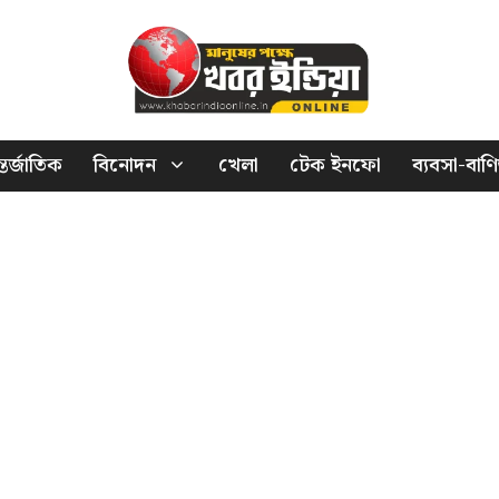
তর্জাতিক
বিনোদন
খেলা
টেক ইনফো
ব্যবসা-বাণি