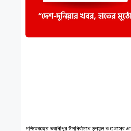
পশ্চিমবঙ্গের ভবানীপুর উপনির্বাচনে তৃণমূল কংগ্রেসের প্রার্থী 