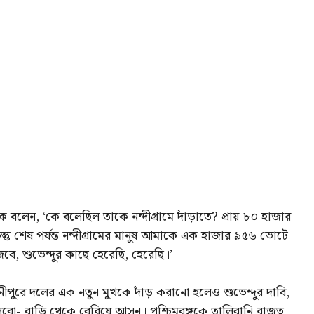
য়ক বলেন, ‘কে বলেছিল তাকে নন্দীগ্রামে দাঁড়াতে? প্রায় ৮০ হাজার
্তু শেষ পর্যন্ত নন্দীগ্রামের মানুষ আমাকে এক হাজার ৯৫৬ ভোটে
ে, শুভেন্দুর কাছে হেরেছি, হেরেছি।’
নীপুরে দলের এক নতুন মুখকে দাঁড় করানো হলেও শুভেন্দুর দাবি,
ো- বাড়ি থেকে বেরিয়ে আসুন। পশ্চিমবঙ্গকে তালিবানি রাজত্ব