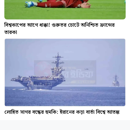
বিশ্বকাপের আগে ধাক্কা! গুরুতর চোটে অনিশ্চিত ফ্রান্সের
তারকা
লোহিত সাগর বন্ধের হুমকি: ইরানের কড়া বার্তা বিশ্বে আতঙ্ক