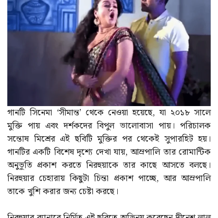
গানটি সিনেমা ‘সীমান্ত’ থেকে নেওয়া হয়েছে, যা ২০১৮ সালে
মুক্তি পায় এবং দর্শকদের বিপুল ভালোবাসা পায়। পরিচালক
সন্তোষ মিশ্রের এই ছবিটি মুক্তির পর থেকেই সুপারহিট হয়।
গানটির একটি বিশেষ দৃশ্যে দেখা যায়, আম্রপালি তার রোমান্টিক
অনুভূতি প্রকাশ করতে নিরহুয়াকে তার কাছে আসতে বলছে।
নিরহুয়ার চেহারায় কিছুটা চিন্তা প্রকাশ পাচ্ছে, আর আম্রপালি
তাকে খুশি করার জন্য চেষ্টা করছে।
নিরহুয়ার ব্যানারে নির্মিত এই ছবিতে অভিনয় করেছেন দীনেশ লাল