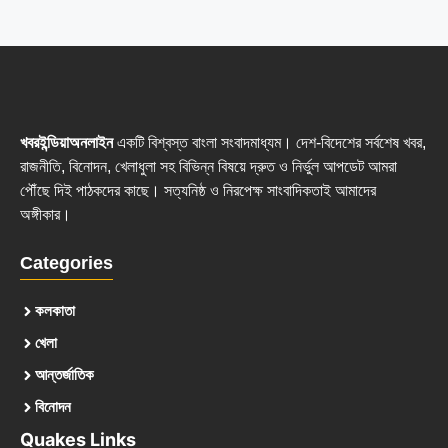
খবরইন্ডিয়াঅনলাইন
একটি বিশ্বস্ত বাংলা সংবাদমাধ্যম। দেশ-বিদেশের সর্বশেষ খবর,
রাজনীতি, বিনোদন, খেলাধুলা সহ বিভিন্ন বিষয়ে দ্রুত ও নির্ভুল আপডেট আমরা
পৌঁছে দিই পাঠকদের কাছে। সত্যনিষ্ঠ ও নিরপেক্ষ সাংবাদিকতাই আমাদের
অঙ্গীকার।
Categories
কলকাতা
খেলা
আন্তর্জাতিক
বিনোদন
Quakes Links