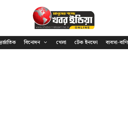
তর্জাতিক
বিনোদন
খেলা
টেক ইনফো
ব্যবসা-বাণি