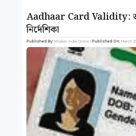
Aadhaar Card Validity: আধা
নির্দেশিকা
Published By:
Khabar India Online |
Published On:
March 25