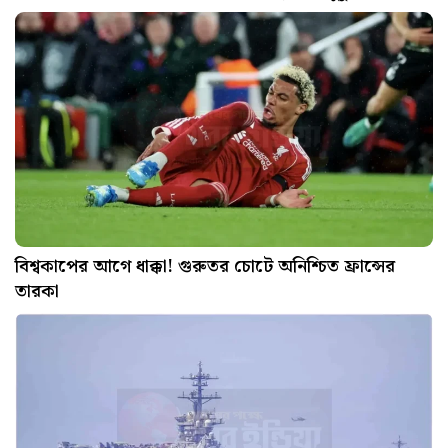
বিশ্বকাপের আগে ধাক্কা! গুরুতর চোটে অনিশ্চিত ফ্রান্সের
তারকা