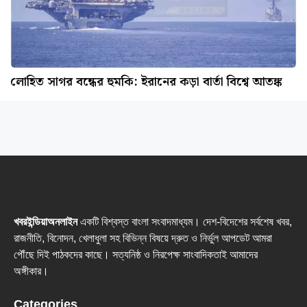
লোহিত সাগর বন্ধের হুমকি: ইরানের কড়া বার্তা বিশ্বে আতঙ্ক
খবরইন্ডিয়াঅনলাইন
একটি বিশ্বস্ত বাংলা সংবাদমাধ্যম। দেশ-বিদেশের সর্বশেষ খবর,
রাজনীতি, বিনোদন, খেলাধুলা সহ বিভিন্ন বিষয়ে দ্রুত ও নির্ভুল আপডেট আমরা
পৌঁছে দিই পাঠকদের কাছে। সত্যনিষ্ঠ ও নিরপেক্ষ সাংবাদিকতাই আমাদের
অঙ্গীকার।
Categories