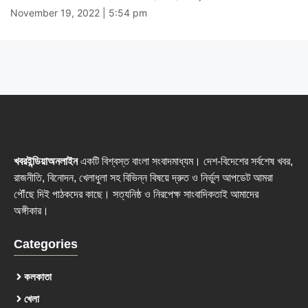
November 19, 2022 | 5:54 pm
খবরইন্ডিয়াঅনলাইন
একটি বিশ্বস্ত বাংলা সংবাদমাধ্যম। দেশ-বিদেশের সর্বশেষ খবর,
রাজনীতি, বিনোদন, খেলাধুলা সহ বিভিন্ন বিষয়ে দ্রুত ও নির্ভুল আপডেট আমরা
পৌঁছে দিই পাঠকদের কাছে। সত্যনিষ্ঠ ও নিরপেক্ষ সাংবাদিকতাই আমাদের
অঙ্গীকার।
Categories
কলকাতা
খেলা