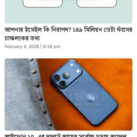
আপনার ইমেইল কি নিরাপদ? ১৪৯ মিলিয়ন ডেটা ফাঁসের
চাঞ্চল্যকর তথ্য
February 4, 2026 | 6:39 pm
আইফোন ১৭–এর দাপটে আয়ের সর্বোচ্চ চূড়ায় অ্যাপল