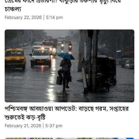
প্রেমের ফাঁদে প্রতারণা? বাঁকুড়ার তরুণীর মৃত্যু ঘিরে
চাঞ্চল্য
February 22, 2026 | 5:14 pm
পশ্চিমবঙ্গ আবহাওয়া আপডেট: বাড়ছে গরম, সপ্তাহের
শুরুতেই ঝড়-বৃষ্টি
February 21, 2026 | 5:37 pm