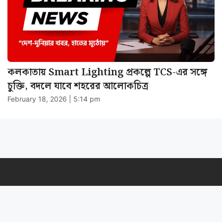
কলকাতায় Smart Lighting প্রকল্পে TCS-এর সঙ্গে
চুক্তি, বদলে যাবে শহরের আলোকচিত্র
February 18, 2026 | 5:14 pm
খবরইন্ডিয়াঅনলাইন
একটি বিশ্বস্ত বাংলা সংবাদমাধ্যম। দেশ-বিদেশের সর্বশেষ খবর,
রাজনীতি, বিনোদন, খেলাধুলা সহ বিভিন্ন বিষয়ে দ্রুত ও নির্ভুল আপডেট আমরা